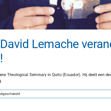
 David Lemache veran
!
ne Theological Seminary in Quito (Ecuador). Hij deelt een dee
d.
voor
uitgeschakeld
Hoe
het
leven