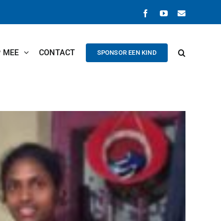
Facebook
YouTube
E-
mail
P MEE
CONTACT
SPONSOR EEN KIND