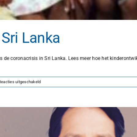
Sri Lanka
s de coronacrisis in Sri Lanka. Lees meer hoe het kinderontwi
voor
Reacties uitgeschakeld
Steun
van
NCM
in
Sri
Lanka