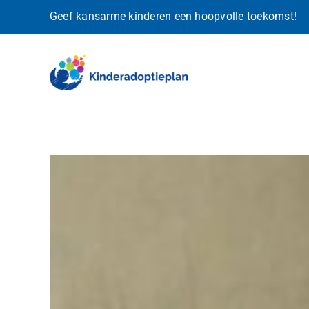
Ga
Geef kansarme kinderen een hoopvolle toekomst!
naar
inhoud