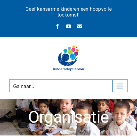
Ga
Geef kansarme kinderen een hoopvolle
naar
toekomst!
inhoud
Facebook
YouTube
E-
mail
Ga naar...
Organisatie