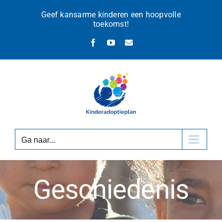
Ga
Geef kansarme kinderen een hoopvolle
naar
toekomst!
inhoud
Facebook
YouTube
E-
mail
Ga naar...
Geschiedenis