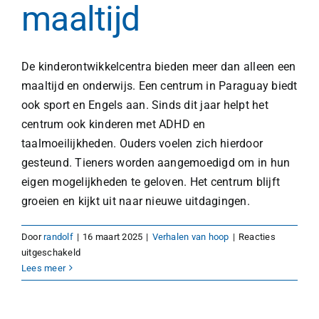
maaltijd
De kinderontwikkelcentra bieden meer dan alleen een
maaltijd en onderwijs. Een centrum in Paraguay biedt
ook sport en Engels aan. Sinds dit jaar helpt het
centrum ook kinderen met ADHD en
taalmoeilijkheden. Ouders voelen zich hierdoor
gesteund. Tieners worden aangemoedigd om in hun
eigen mogelijkheden te geloven. Het centrum blijft
groeien en kijkt uit naar nieuwe uitdagingen.
Door
randolf
|
16 maart 2025
|
Verhalen van hoop
|
Reacties
voor
uitgeschakeld
Meer
Lees meer
dan
een
maaltijd