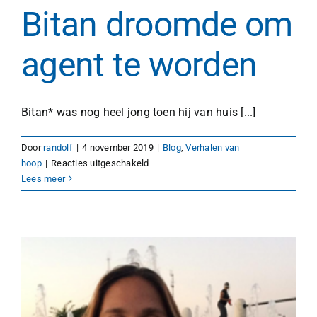
Bitan droomde om
agent te worden
Bitan* was nog heel jong toen hij van huis [...]
Door
randolf
|
4 november 2019
|
Blog
,
Verhalen van
voor
hoop
|
Reacties uitgeschakeld
Bitan
Lees meer
droomde
om
agent
te
worden