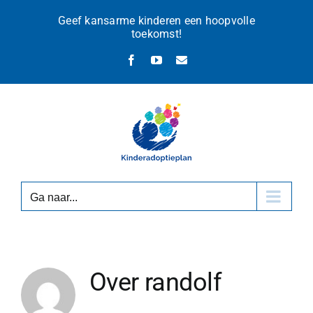
Ga
Geef kansarme kinderen een hoopvolle
naar
toekomst!
inhoud
Facebook
YouTube
E-
mail
Ga naar...
Over
randolf