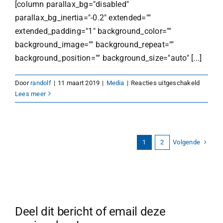
[column parallax_bg="disabled"
parallax_bg_inertia="-0.2" extended=""
extended_padding="1" background_color=""
background_image="" background_repeat=""
background_position="" background_size="auto" [...]
voor
Door
randolf
|
11 maart 2019
|
Media
|
Reacties uitgeschakeld
2020
Lees meer
project
Volgende
1
2
Deel dit bericht of email deze