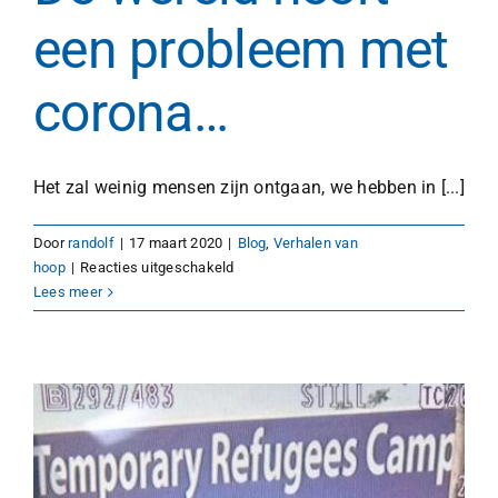
een probleem met
corona…
Het zal weinig mensen zijn ontgaan, we hebben in [...]
Door
randolf
|
17 maart 2020
|
Blog
,
Verhalen van
voor
hoop
|
Reacties uitgeschakeld
De
Lees meer
wereld
heeft
een
probleem
met
corona…