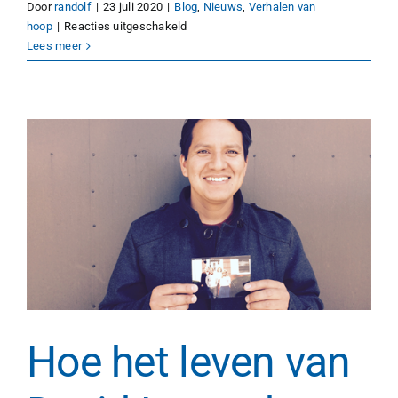
Door
randolf
|
23 juli 2020
|
Blog
,
Nieuws
,
Verhalen van
voor
hoop
|
Reacties uitgeschakeld
Steun
Lees meer
van
NCM
in
Sri
Lanka
Hoe het leven van