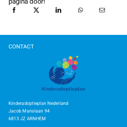
pagina door!
CONTACT
Kinderadoptieplan Nederland
Jacob Marislaan 94
6813 JZ ARNHEM