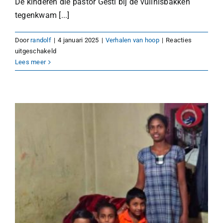
De kinderen die pastor Gesti bij de vuilnisbakken
tegenkwam [...]
Door
randolf
|
4 januari 2025
|
Verhalen van hoop
|
Reacties
voor
uitgeschakeld
Kinderontwikkelcentra
Lees meer
in
Albanië