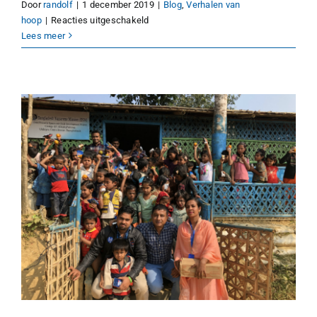
Door
randolf
|
1 december 2019
|
Blog
,
Verhalen van
voor
hoop
|
Reacties uitgeschakeld
Je
Lees meer
huis
in
brand,
gevlucht
en
dan?