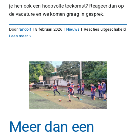
je hen ook een hoopvolle toekomst? Reageer dan op
de vacature en we komen graag in gesprek.
voor
Door
randolf
|
8 februari 2026
|
Nieuws
|
Reacties uitgeschakeld
Vacat
Lees meer
coörd
Kinde
Meer dan een