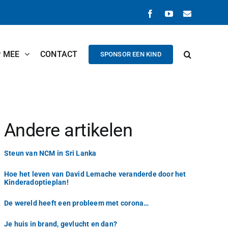
Facebook
YouTube
E-
mail
P MEE
CONTACT
SPONSOR EEN KIND
Andere artikelen
Steun van NCM in Sri Lanka
Hoe het leven van David Lemache veranderde door het
Kinderadoptieplan!
De wereld heeft een probleem met corona…
Je huis in brand, gevlucht en dan?