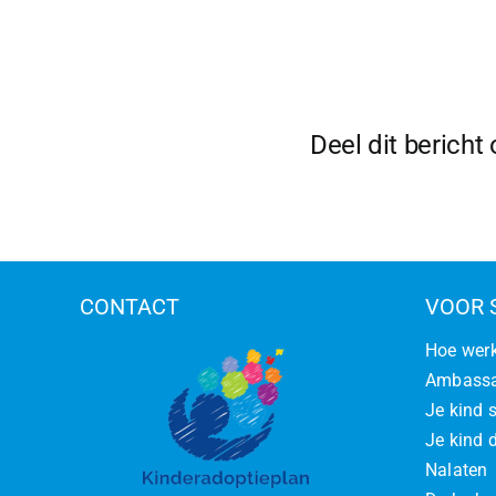
Deel dit bericht
CONTACT
VOOR 
Hoe werk
Ambassa
Je kind 
Je kind d
Nalaten