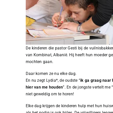
De kinderen die pastor Gesti bij de vuilnisbakk
van Kombinat, Albanië. Hij heeft hun moeder ge
mochten gaan.
Daar komen ze nu elke dag.
En nu zegt Lydia*, de oudste “
ik ga graag naar
hier van me houden
”. En de jongste vertelt me 
niet geweldig om te horen!
Elke dag krijgen de kinderen hulp met hun huis
als het nodig is ook bijles. De vrijwilligers legg