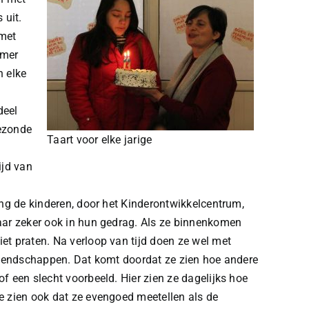
 uit.
 met
omer
n elke
deel
gezonde
Taart voor elke jarige
ijd van
ing de kinderen, door het Kinderontwikkelcentrum,
aar zeker ook in hun gedrag. Als ze binnenkomen
et praten. Na verloop van tijd doen ze wel met
vriendschappen. Dat komt doordat ze zien hoe andere
f een slecht voorbeeld. Hier zien ze dagelijks hoe
e zien ook dat ze evengoed meetellen als de