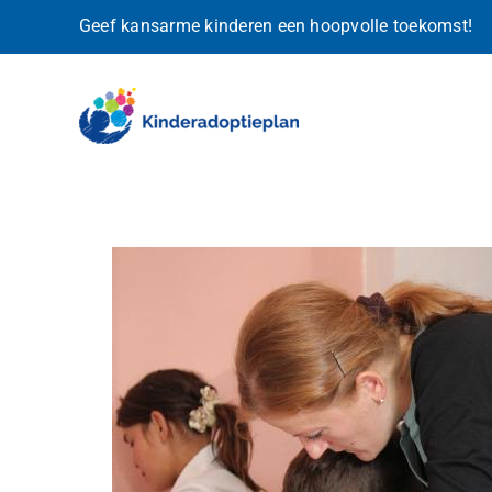
Ga
Geef kansarme kinderen een hoopvolle toekomst!
naar
inhoud