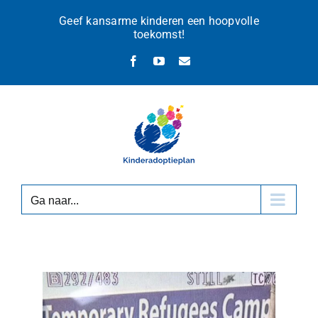
Ga
Geef kansarme kinderen een hoopvolle
naar
toekomst!
inhoud
Facebook
YouTube
E-
mail
Ga naar...