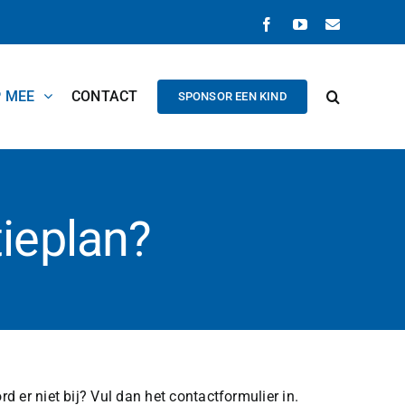
Facebook
YouTube
E-
mail
P MEE
CONTACT
SPONSOR EEN KIND
ieplan?
 er niet bij? Vul dan het contactformulier in.