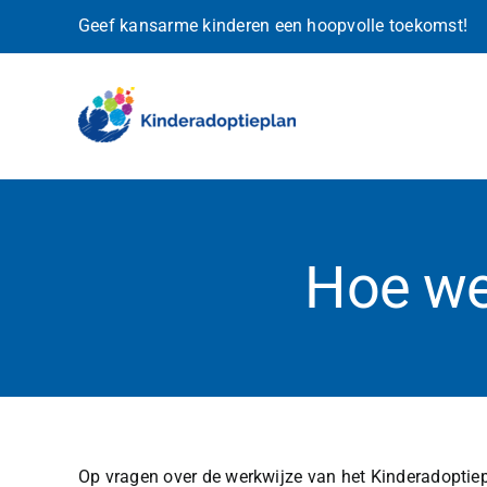
Ga
Geef kansarme kinderen een hoopvolle toekomst!
naar
inhoud
Hoe we
Op vragen over de werkwijze van het Kinderadoptiepl