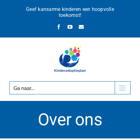
Ga
Geef kansarme kinderen een hoopvolle
naar
toekomst!
inhoud
Facebook
YouTube
E-
mail
Ga naar...
Over ons