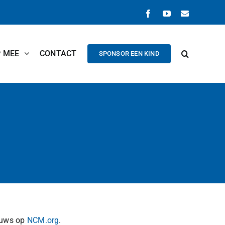
Facebook
YouTube
E-
mail
P MEE
CONTACT
SPONSOR EEN KIND
ieuws op
NCM.org
.