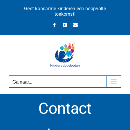
Ga
Geef kansarme kinderen een hoopvolle
naar
toekomst!
inhoud
Facebook
YouTube
E-
mail
Ga naar...
Contact