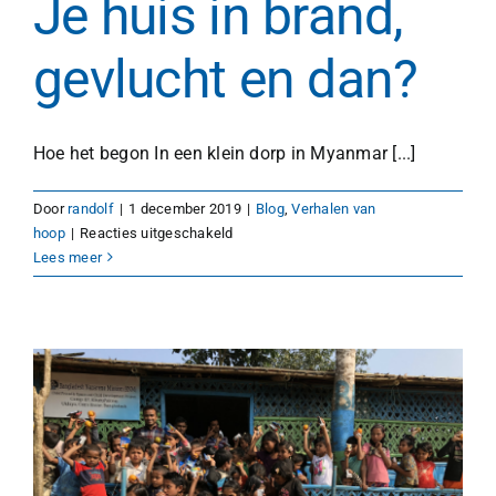
Je huis in brand,
gevlucht en dan?
Hoe het begon In een klein dorp in Myanmar [...]
Door
randolf
|
1 december 2019
|
Blog
,
Verhalen van
voor
hoop
|
Reacties uitgeschakeld
Je
Lees meer
huis
in
brand,
gevlucht
en
dan?