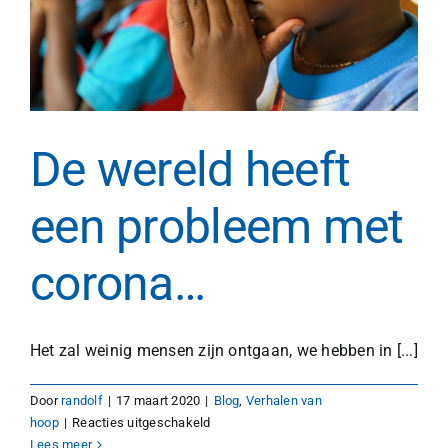
De wereld heeft
een probleem met
corona…
Het zal weinig mensen zijn ontgaan, we hebben in [...]
Door
randolf
|
17 maart 2020
|
Blog
,
Verhalen van
voor
hoop
|
Reacties uitgeschakeld
De
Lees meer