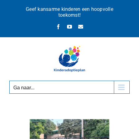
Ga
Geef kansarme kinderen een hoopvolle
naar
toekomst!
inhoud
Facebook
YouTube
E-
mail
Ga naar...