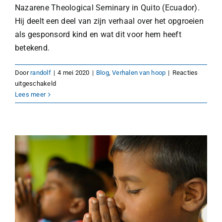
Nazarene Theological Seminary in Quito (Ecuador).
Hij deelt een deel van zijn verhaal over het opgroeien
als gesponsord kind en wat dit voor hem heeft
betekend.
Door
randolf
|
4 mei 2020
|
Blog
,
Verhalen van hoop
|
Reacties
voor
uitgeschakeld
Hoe
Lees meer
het
leven
van
David
Lemache
veranderde
door
het
Kinderadoptieplan!