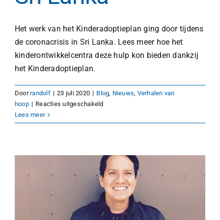
Het werk van het Kinderadoptieplan ging door tijdens
de coronacrisis in Sri Lanka. Lees meer hoe het
kinderontwikkelcentra deze hulp kon bieden dankzij
het Kinderadoptieplan.
Door
randolf
|
23 juli 2020
|
Blog
,
Nieuws
,
Verhalen van
voor
hoop
|
Reacties uitgeschakeld
Steun
Lees meer
van
NCM
in
Sri
Lanka