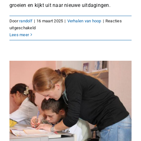
groeien en kijkt uit naar nieuwe uitdagingen.
Door
randolf
|
16 maart 2025
|
Verhalen van hoop
|
Reacties
voor
uitgeschakeld
Meer
Lees meer
dan
een
maaltijd