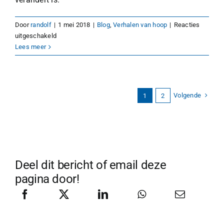
Door
randolf
|
1 mei 2018
|
Blog
,
Verhalen van hoop
|
Reacties
voor
uitgeschakeld
Het
Lees meer
ongelooflijke
verhaal
van
mijn
Volgende
1
2
vader
Deel dit bericht of email deze
pagina door!