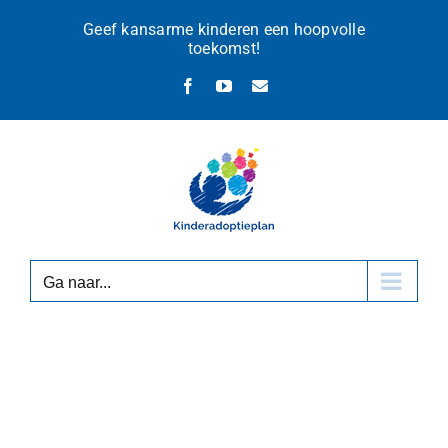
Ga
Geef kansarme kinderen een hoopvolle
naar
toekomst!
inhoud
Facebook
YouTube
E-
mail
Ga naar...