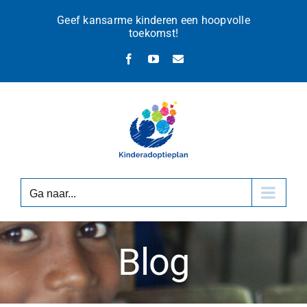
Ga
Geef kansarme kinderen een hoopvolle
naar
toekomst!
inhoud
Facebook
YouTube
E-
mail
Ga naar...
Blog