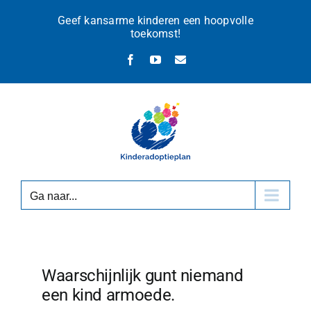
Ga
Geef kansarme kinderen een hoopvolle
naar
toekomst!
inhoud
Facebook
YouTube
E-
mail
Ga naar...
Waarschijnlijk gunt niemand
een kind armoede.