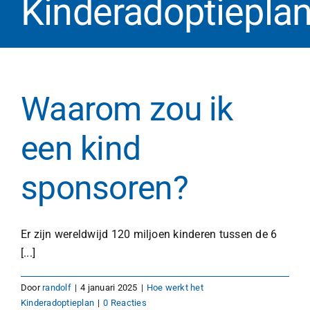
Kinderadoptiepla
Waarom zou ik
een kind
sponsoren?
Er zijn wereldwijd 120 miljoen kinderen tussen de 6
[...]
Door
randolf
|
4 januari 2025
|
Hoe werkt het
Kinderadoptieplan
|
0 Reacties