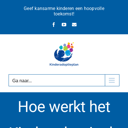
Ga
Geef kansarme kinderen een hoopvolle
naar
toekomst!
inhoud
Facebook
YouTube
E-
mail
Ga naar...
Hoe werkt het