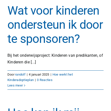
Wat voor kinderen
ondersteun ik door
te sponsoren?
Bij het onderwijsproject: Kinderen van predikanten, of
Kinderen die [...]
Door
randolf
|
4 januari 2025
|
Hoe werkt het
Kinderadoptieplan
|
0 Reacties
Lees meer