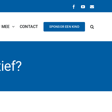
Facebook
YouTube
E-
mail
P MEE
CONTACT
SPONSOR EEN KIND
ief?