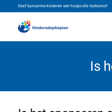
Ga
Geef kansarme kinderen een hoopvolle toekomst!
naar
inhoud
Is 