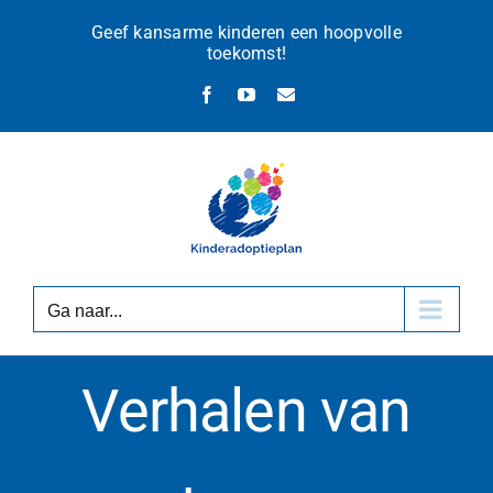
Ga
Geef kansarme kinderen een hoopvolle
naar
toekomst!
inhoud
Facebook
YouTube
E-
mail
Ga naar...
Verhalen van