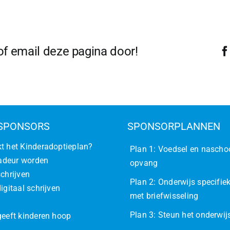
gen
moede?
 of email deze pagina door!
SPONSORS
SPONSORPLANNEN
t het Kinderadoptieplan?
Plan 1: Voedsel en nascho
deur worden
opvang
schrijven
Plan 2: Onderwijs specifiek
igitaal schrijven
met briefwisseling
Plan 3: Steun het onderwi
geeft kinderen hoop