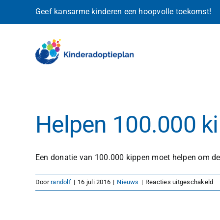
Ga
Geef kansarme kinderen een hoopvolle toekomst!
naar
inhoud
Helpen 100.000 k
Een donatie van 100.000 kippen moet helpen om de [
vo
Door
randolf
|
16 juli 2016
|
Nieuws
|
Reacties uitgeschakeld
He
10
ki