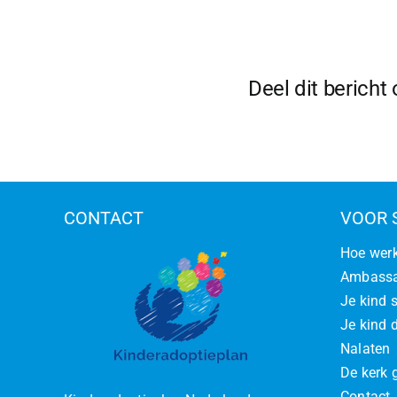
te
de
ar
Deel dit bericht
CONTACT
VOOR 
Hoe werk
Ambassa
Je kind 
Je kind d
Nalaten
De kerk 
Contact