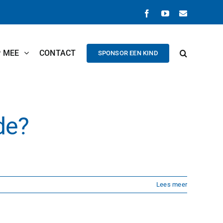
Facebook
YouTube
E-
mail
P MEE
CONTACT
SPONSOR EEN KIND
de?
Lees meer