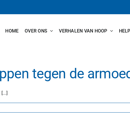
HOME
OVER ONS
VERHALEN VAN HOOP
HEL
ippen tegen de armoe
...]
or
lpen
0.000
ppen