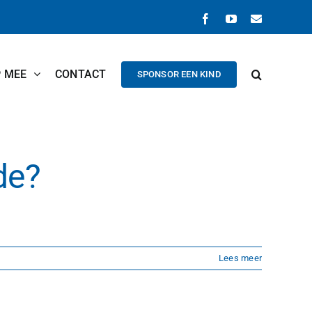
Facebook
YouTube
E-
mail
P MEE
CONTACT
SPONSOR EEN KIND
de?
Lees meer