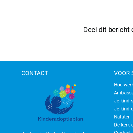
te
de
ar
Deel dit bericht
CONTACT
VOOR 
Hoe werk
Ambassa
Je kind 
Je kind d
Nalaten
De kerk 
Contact