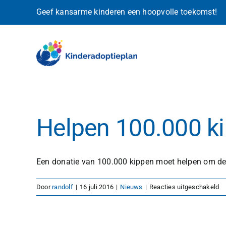
Ga
Geef kansarme kinderen een hoopvolle toekomst!
naar
inhoud
Helpen 100.000 k
Een donatie van 100.000 kippen moet helpen om de [
vo
Door
randolf
|
16 juli 2016
|
Nieuws
|
Reacties uitgeschakeld
He
10
ki