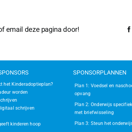
gen
moede?
 of email deze pagina door!
SPONSORS
SPONSORPLANNEN
t het Kinderadoptieplan?
Plan 1: Voedsel en nascho
deur worden
opvang
schrijven
Plan 2: Onderwijs specifiek
igitaal schrijven
met briefwisseling
Plan 3: Steun het onderwi
geeft kinderen hoop