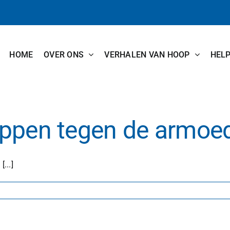
HOME
OVER ONS
VERHALEN VAN HOOP
HEL
ippen tegen de armoe
...]
or
lpen
0.000
ppen