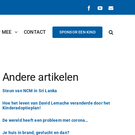
Facebook
YouTube
E-
mail
P MEE
CONTACT
SPONSOR EEN KIND
Andere artikelen
Steun van NCM in Sri Lanka
Hoe het leven van David Lemache veranderde door het
Kinderadoptieplan!
De wereld heeft een probleem met corona…
Je huis in brand, gevlucht en dan?