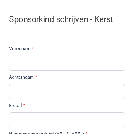
Sponsorkind
Sponsorkind schrijven - Kerst
schrijven
-
Kerst
Voornaam
*
Achternaam
*
E-mail
*