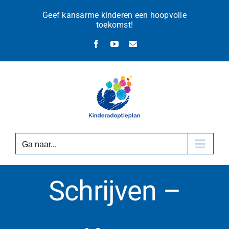
Ga
Geef kansarme kinderen een hoopvolle
naar
toekomst!
inhoud
Facebook
YouTube
E-
mail
Ga naar...
Schrijven –