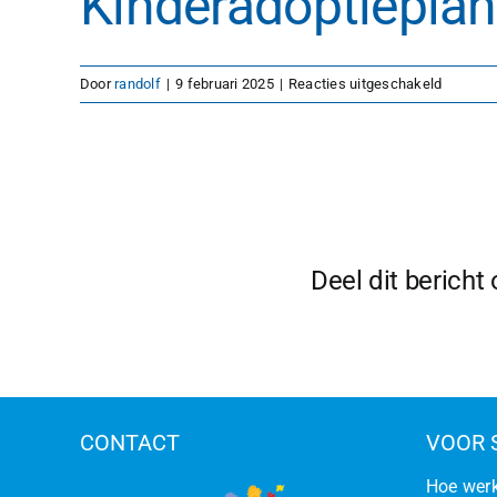
Kinderadoptieplan
voor
Door
randolf
|
9 februari 2025
|
Reacties uitgeschakeld
Kinderad
logo
Deel dit bericht
CONTACT
VOOR 
Hoe werk