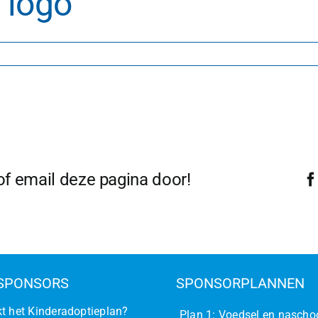
 logo
optieplan
 of email deze pagina door!
SPONSORS
SPONSORPLANNEN
t het Kinderadoptieplan?
Plan 1: Voedsel en nascho