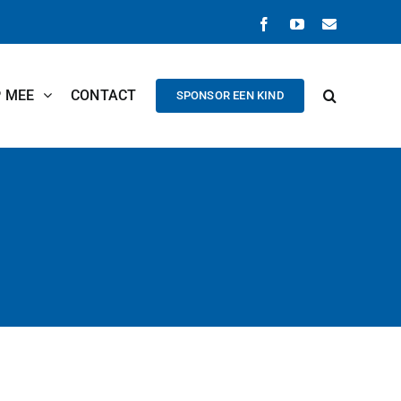
Facebook
YouTube
E-
mail
P MEE
CONTACT
SPONSOR EEN KIND