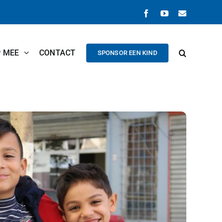
Facebook
YouTube
E-
mail
P MEE
CONTACT
SPONSOR EEN KIND