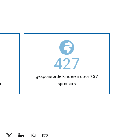
427
r
gesponsorde kinderen door 257
jn
sponsors