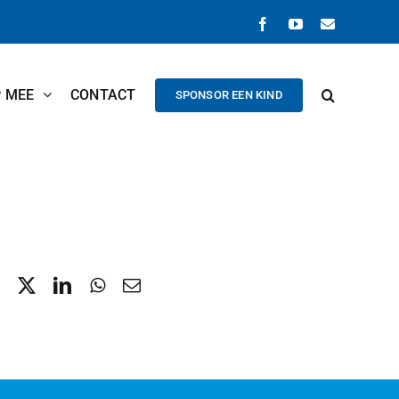
Facebook
YouTube
E-
mail
P MEE
CONTACT
SPONSOR EEN KIND