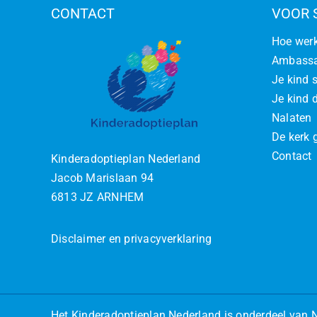
CONTACT
VOOR 
Hoe werk
Ambassa
Je kind 
Je kind d
Nalaten
De kerk 
Contact
Kinderadoptieplan Nederland
Jacob Marislaan 94
6813 JZ ARNHEM
Disclaimer en privacyverklaring
Het
Kinderadoptieplan Nederland
is onderdeel van
N