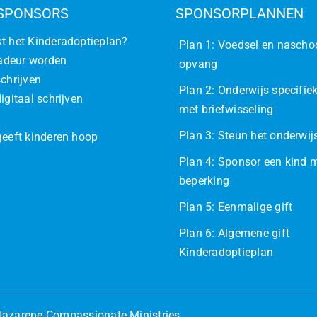
SPONSORS
SPONSORPLANNEN
t het Kinderadoptieplan?
Plan 1: Voedsel en nascho
deur worden
opvang
schrijven
Plan 2: Onderwijs specifiek
igitaal schrijven
met briefwisseling
Plan 3: Steun het onderwi
geeft kinderen hoop
Plan 4: Sponsor een kind 
beperking
Plan 5: Eenmalige gift
Plan 6: Algemene gift
Kinderadoptieplan
azarene Compassionate Ministries