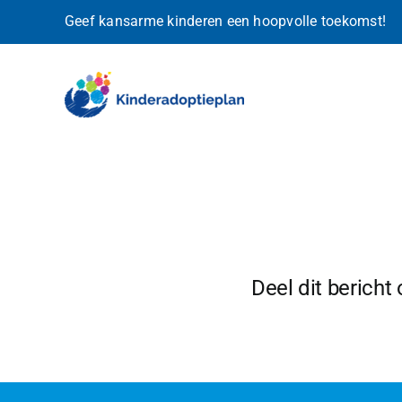
Ga
Geef kansarme kinderen een hoopvolle toekomst!
naar
inhoud
Deel dit bericht