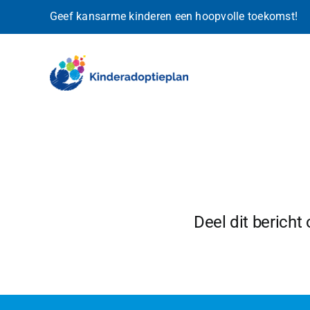
Ga
Geef kansarme kinderen een hoopvolle toekomst!
naar
inhoud
Deel dit bericht