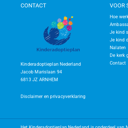
CONTACT
VOOR 
Hoe werk
Ambassa
Je kind 
Je kind d
Nalaten
De kerk 
Contact
Kinderadoptieplan Nederland
Jacob Marislaan 94
6813 JZ ARNHEM
Disclaimer en privacyverklaring
Het
Kinderadoptieplan Nederland
is onderdeel van
N