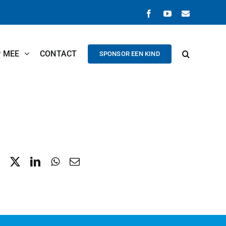
Facebook
YouTube
E-
mail
P MEE
CONTACT
SPONSOR EEN KIND