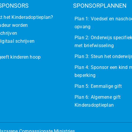
SPONSORS
SPONSORPLANNEN
t het Kinderadoptieplan?
Plan 1: Voedsel en nascho
deur worden
opvang
schrijven
Plan 2: Onderwijs specifiek
igitaal schrijven
met briefwisseling
Plan 3: Steun het onderwi
geeft kinderen hoop
Plan 4: Sponsor een kind 
beperking
Plan 5: Eenmalige gift
Plan 6: Algemene gift
Kinderadoptieplan
azarene Compassionate Ministries