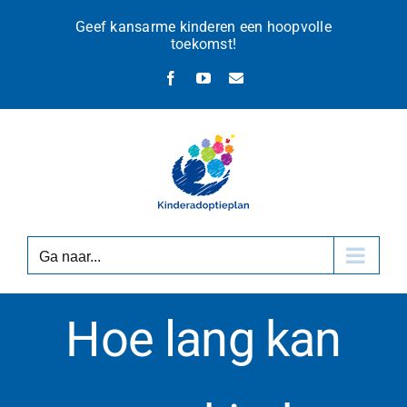
Ga
Geef kansarme kinderen een hoopvolle
naar
toekomst!
inhoud
Facebook
YouTube
E-
mail
Ga naar...
Hoe lang kan