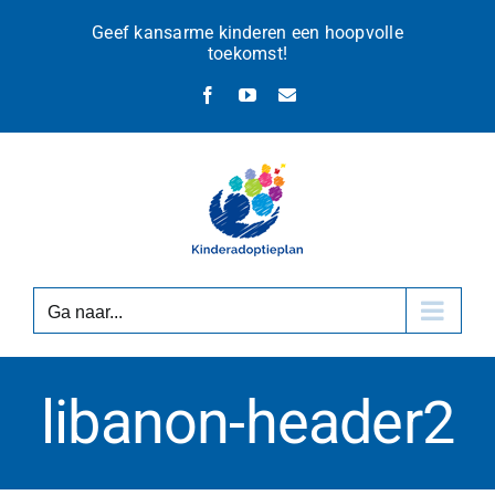
Ga
Geef kansarme kinderen een hoopvolle
naar
toekomst!
inhoud
Facebook
YouTube
E-
mail
Ga naar...
libanon-header2