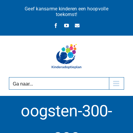
Ga
Geef kansarme kinderen een hoopvolle
naar
toekomst!
inhoud
Facebook
YouTube
E-
mail
Ga naar...
oogsten-300-