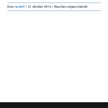
voor
Door
randolf
|
31 oktober 2016
|
Reacties uitgeschakeld
oogsten-
300-
200