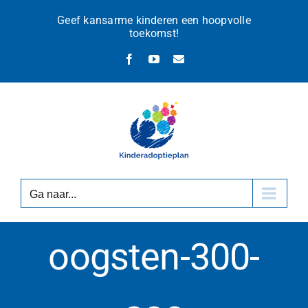
Ga
Geef kansarme kinderen een hoopvolle
naar
toekomst!
inhoud
Facebook
YouTube
E-
mail
Ga naar...
oogsten-300-