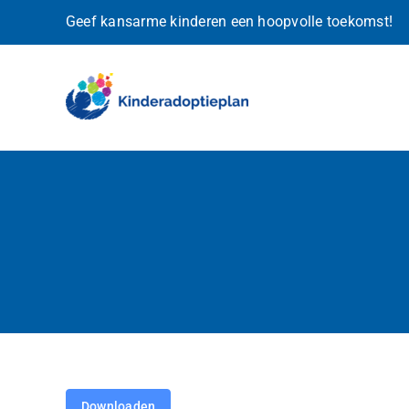
Ga
Geef kansarme kinderen een hoopvolle toekomst!
naar
inhoud
Downloaden