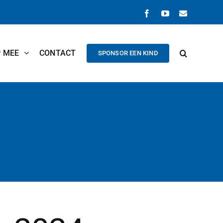
Facebook
YouTube
E-
mail
P MEE
CONTACT
SPONSOR EEN KIND