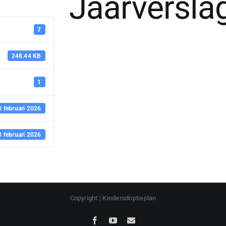
Jaarversla
7
248.44 KB
1
0 februari 2026
0 februari 2026
Copyright | Kinderadoptieplan
Facebook
YouTube
E-